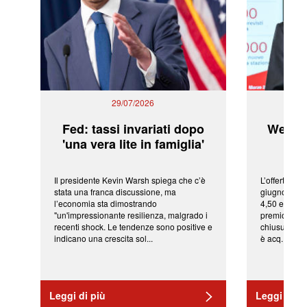
29/07/2026
Fed: tassi invariati dopo
WeBuil
'una vera lite in famiglia'
sor
Il presidente Kevin Warsh spiega che c’è
L’offerta arr
stata una franca discussione, ma
giugno da Ic
l’economia sta dimostrando
4,50 euro pe
"un'impressionante resilienza, malgrado i
premio di qu
recenti shock. Le tendenze sono positive e
chiusura del
indicano una crescita sol...
è acq...
Leggi di più
Leggi di pi