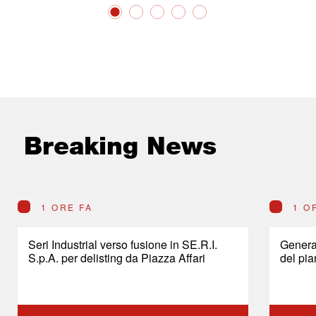
Breaking News
1 ORE FA
1 O
Seri Industrial verso fusione in SE.R.I.
General
S.p.A. per delisting da Piazza Affari
del pia