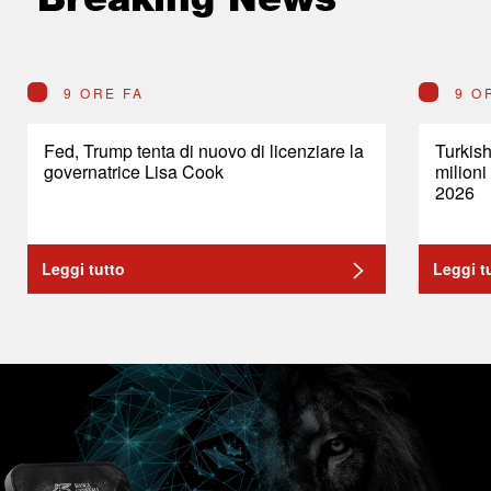
9 ORE FA
9 O
Fed, Trump tenta di nuovo di licenziare la
Turkish
governatrice Lisa Cook
milioni
2026
Leggi tutto
Leggi t