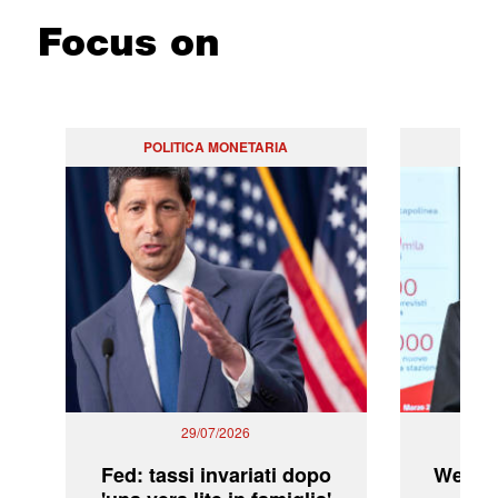
Focus on
POLITICA MONETARIA
29/07/2026
Fed: tassi invariati dopo
WeBuil