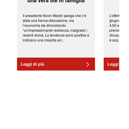
'una vera lite in famiglia'
sor
Il presidente Kevin Warsh spiega che c’è
L’offerta arr
stata una franca discussione, ma
giugno da Ic
l’economia sta dimostrando
4,50 euro pe
"un'impressionante resilienza, malgrado i
premio di qu
recenti shock. Le tendenze sono positive e
chiusura del
indicano una crescita sol...
è acq...
Leggi di più
Leggi di pi