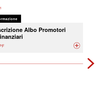
1
ormazione
scrizione Albo Promotori
inanziari
PF
2005
Formazio
Eccell
Società A