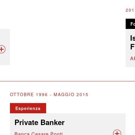
201
F
I
F
A
OTTOBRE 1996 - MAGGIO 2015
Esperienza
Private Banker
Banca Cesare Ponti