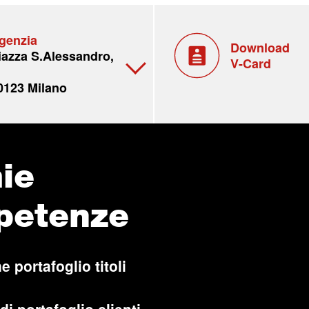
genzia
Download
iazza S.Alessandro,
V-Card
0123 Milano
ie
petenze
e portafoglio titoli