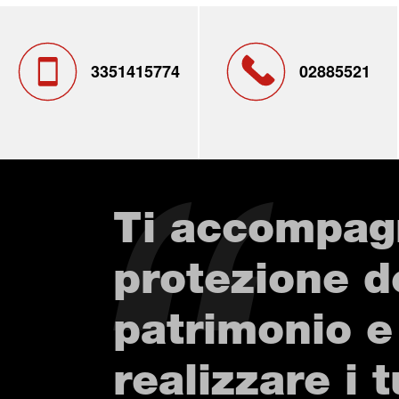
3351415774
02885521
Ti accompag
protezione d
patrimonio e
realizzare i t