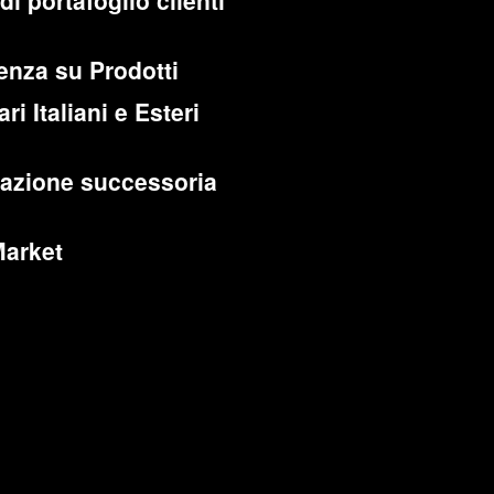
di portafoglio clienti
enza su Prodotti
ri Italiani e Esteri
cazione successoria
Market