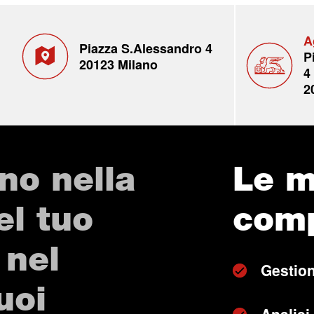
A
Piazza S.Alessandro 4
P
20123 Milano
4
2
no nella
Le m
el tuo
com
 nel
Gestion
uoi