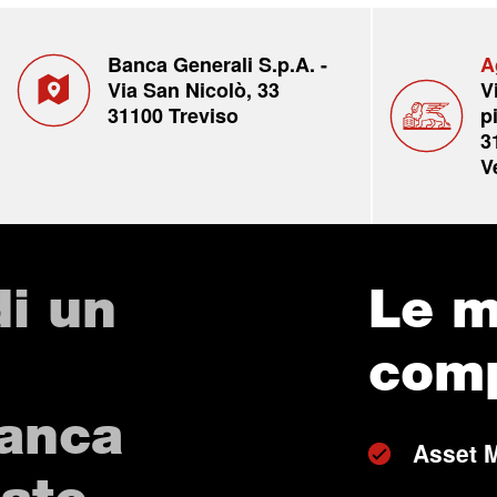
Banca Generali S.p.A. -
A
Via San Nicolò, 33
V
31100 Treviso
p
3
V
di un
Le m
com
Banca
Asset 