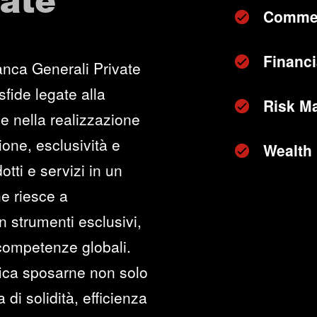
vate
Commer
Financi
anca Generali Private
sfide legate alla
Risk M
e nella realizzazione
zione, esclusività e
Wealth
otti e servizi in un
he riesce a
n strumenti esclusivi,
 competenze globali.
fica sposarne non solo
di solidità, efficienza