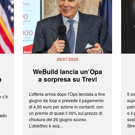
29/07/2026
WeBuild lancia un’Opa
n
a sorpresa su Trevi
L’offerta arriva dopo l’Ops lanciata a fine
Il c
e c’è
giugno da Icop e prevede il pagamento
supe
di 4,50 euro per azione in contanti, con
palm
un premio di quasi il 30% sul prezzo di
e il
rado
chiusura del 26 giugno scorso.
sost
L’obiettivo è acq...
Stre
.