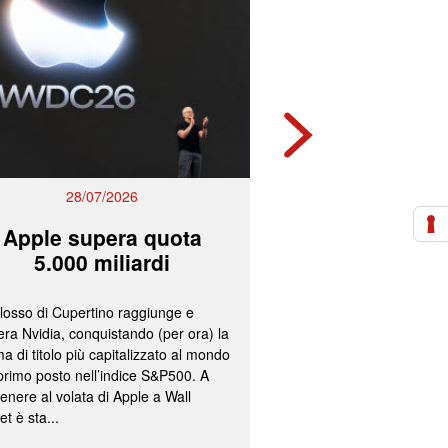
28/07/2026
27/07/2
Apple supera quota
Mps e Ban
5.000 miliardi
lavorano all
olosso di Cupertino raggiunge e
L’ipotesi più accreditata
ra Nvidia, conquistando (per ora) la
un’operazione concorda
a di titolo più capitalizzato al mondo
fissazione del concamb
 primo posto nell’indice S&P500. A
cash per gli azionisti di
enere al volata di Apple a Wall
convocazione nelle pr
et è sta...
delle assemblee straord