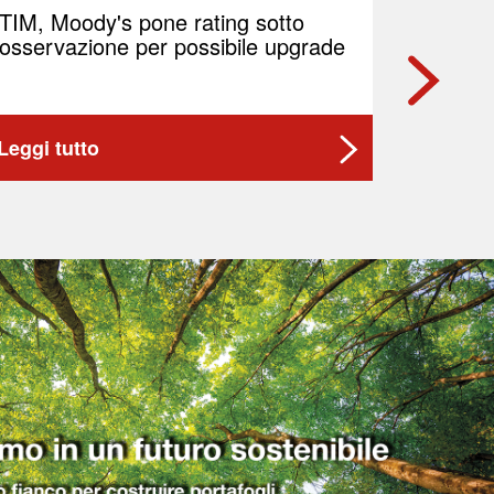
TIM, Moody's pone rating sotto
Il petr
osservazione per possibile upgrade
preoccu
Medior
Leggi tutto
Leggi t