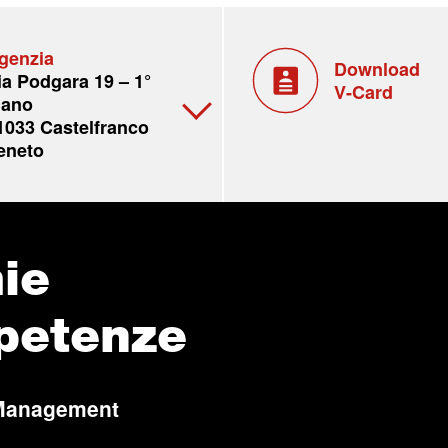
genzia
Download
ia Podgara 19 – 1°
V-Card
iano
1033 Castelfranco
eneto
ie
petenze
Management