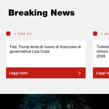
Breaking News
1 ORE FA
1 O
Fed, Trump tenta di nuovo di licenziare la
Turkish
governatrice Lisa Cook
milioni
2026
Leggi tutto
Leggi t