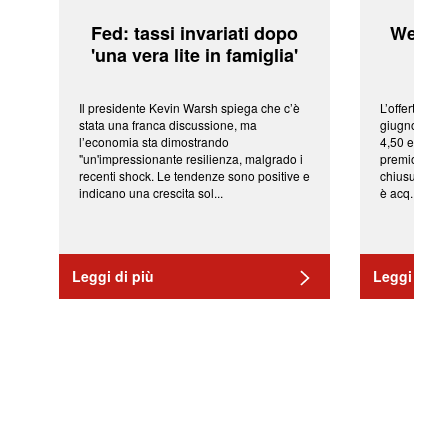
Fed: tassi invariati dopo
WeBuil
'una vera lite in famiglia'
sor
Il presidente Kevin Warsh spiega che c’è
L’offerta arr
stata una franca discussione, ma
giugno da Ic
l’economia sta dimostrando
4,50 euro pe
"un'impressionante resilienza, malgrado i
premio di qu
recenti shock. Le tendenze sono positive e
chiusura del
indicano una crescita sol...
è acq...
Leggi di più
Leggi di pi