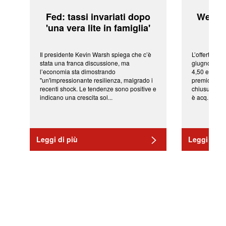
Fed: tassi invariati dopo
WeBuil
'una vera lite in famiglia'
sor
Il presidente Kevin Warsh spiega che c’è
L’offerta arr
stata una franca discussione, ma
giugno da Ic
l’economia sta dimostrando
4,50 euro pe
"un'impressionante resilienza, malgrado i
premio di qu
recenti shock. Le tendenze sono positive e
chiusura del
indicano una crescita sol...
è acq...
Leggi di più
Leggi di pi