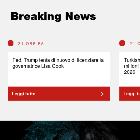
Breaking News
21 ORE FA
21 
Fed, Trump tenta di nuovo di licenziare la
Turkish
governatrice Lisa Cook
milioni
2026
Leggi tutto
Leggi t