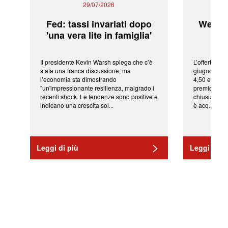
29/07/2026
Fed: tassi invariati dopo
WeBuil
'una vera lite in famiglia'
sor
Il presidente Kevin Warsh spiega che c’è
L’offerta arr
stata una franca discussione, ma
giugno da Ic
l’economia sta dimostrando
4,50 euro pe
"un'impressionante resilienza, malgrado i
premio di qu
recenti shock. Le tendenze sono positive e
chiusura del
indicano una crescita sol...
è acq...
Leggi di più
Leggi di pi