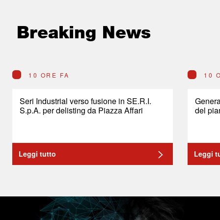
Breaking News
10 ORE FA
10 
Seri Industrial verso fusione in SE.R.I.
General
S.p.A. per delisting da Piazza Affari
del pia
Leggi tutto
Leggi t