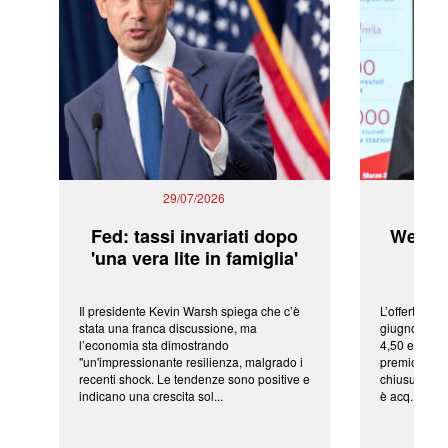
29/07/2026
Fed: tassi invariati dopo
WeBuil
'una vera lite in famiglia'
sor
Il presidente Kevin Warsh spiega che c’è
L’offerta arr
stata una franca discussione, ma
giugno da Ic
l’economia sta dimostrando
4,50 euro pe
"un'impressionante resilienza, malgrado i
premio di qu
recenti shock. Le tendenze sono positive e
chiusura del
indicano una crescita sol...
è acq...