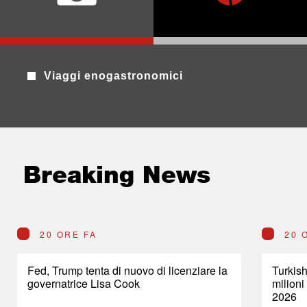
Viaggi enogastronomici
Breaking News
20 ORE FA
20 
Fed, Trump tenta di nuovo di licenziare la
Turkish
governatrice Lisa Cook
milioni
2026