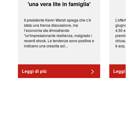
'una vera lite in famiglia'
sor
Il presidente Kevin Warsh spiega che c’è
L’offerta arr
stata una franca discussione, ma
giugno da Ic
l’economia sta dimostrando
4,50 euro pe
"un'impressionante resilienza, malgrado i
premio di qu
recenti shock. Le tendenze sono positive e
chiusura del
indicano una crescita sol...
è acq...
Leggi di più
Leggi di pi