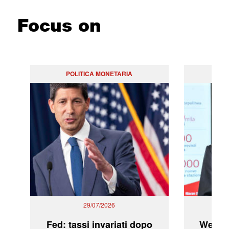
Focus on
POLITICA MONETARIA
29/07/2026
Fed: tassi invariati dopo
WeBuil