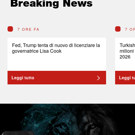
Breaking News
7 ORE FA
7 O
Fed, Trump tenta di nuovo di licenziare la
Turkish
governatrice Lisa Cook
milioni
2026
Leggi tutto
Leggi t