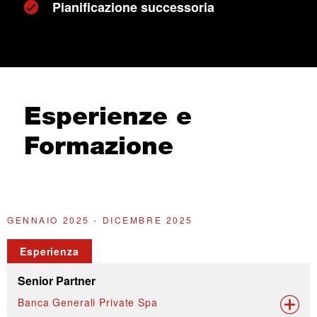
Pianificazione successoria
Esperienze e
Formazione
GENNAIO 2025 - DICEMBRE 2025
O
Esperienza
Senior Partner
Banca Generali Private Spa