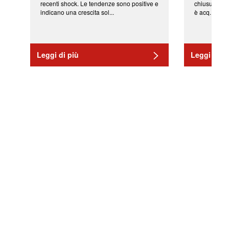
recenti shock. Le tendenze sono positive e
chiusura del
indicano una crescita sol...
è acq...
Leggi di più
Leggi di pi