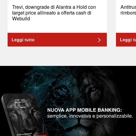
Trevi, downgrade di Alantra a Hold con
Antitru
target price allineato a offerta cash di
rimbors
Webuild
Leggi tutto
Leggi t