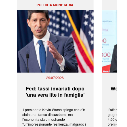
POLITICA MONETARIA
29/07/2026
Fed: tassi invariati dopo
WeBuil
'una vera lite in famiglia'
sor
Il presidente Kevin Warsh spiega che c’è
L’offerta arr
stata una franca discussione, ma
giugno da Ic
l’economia sta dimostrando
4,50 euro pe
"un'impressionante resilienza, malgrado i
premio di qu