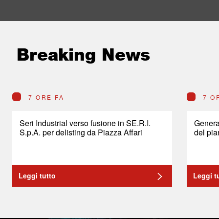
Breaking News
7 ORE FA
7 O
Seri Industrial verso fusione in SE.R.I.
General
S.p.A. per delisting da Piazza Affari
del pia
Leggi tutto
Leggi t