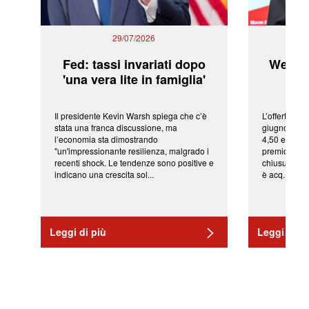
29/07/2026
Fed: tassi invariati dopo
WeBuil
'una vera lite in famiglia'
sor
Il presidente Kevin Warsh spiega che c’è
L’offerta arr
stata una franca discussione, ma
giugno da Ic
l’economia sta dimostrando
4,50 euro pe
"un'impressionante resilienza, malgrado i
premio di qu
recenti shock. Le tendenze sono positive e
chiusura del
indicano una crescita sol...
è acq...
Leggi di più
Leggi di pi