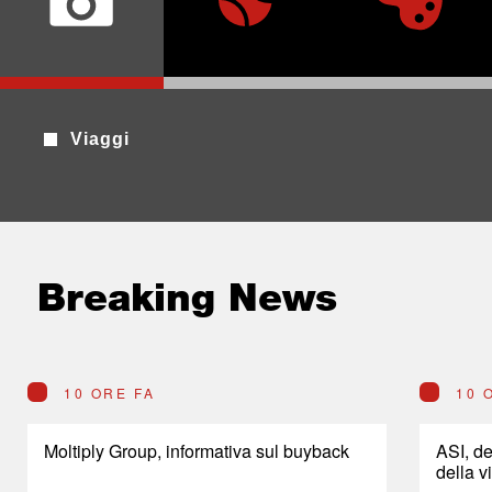
Viaggi
Breaking News
10 ORE FA
10 
Moltiply Group, informativa sul buyback
ASI, de
della v