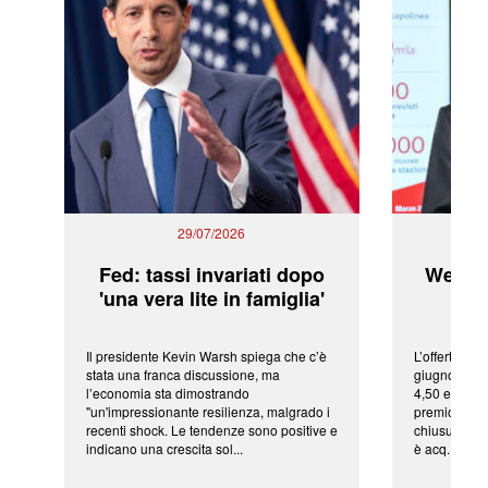
29/07/2026
Fed: tassi invariati dopo
WeBuil
'una vera lite in famiglia'
sor
Il presidente Kevin Warsh spiega che c’è
L’offerta arr
stata una franca discussione, ma
giugno da Ic
l’economia sta dimostrando
4,50 euro pe
"un'impressionante resilienza, malgrado i
premio di qu
recenti shock. Le tendenze sono positive e
chiusura del
indicano una crescita sol...
è acq...