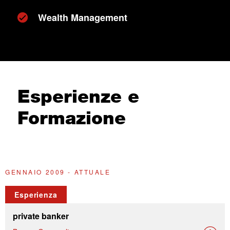
Wealth Management
Esperienze e
Formazione
GENNAIO 2009 - ATTUALE
2
Esperienza
private banker