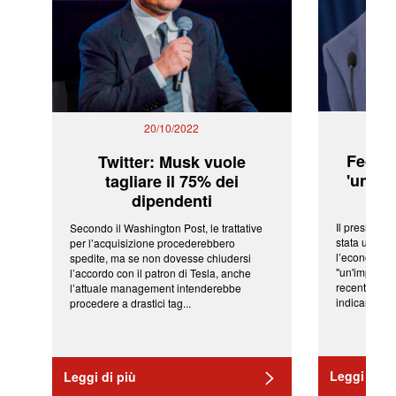
20/10/2022
Fed: t
Twitter: Musk vuole
'una ve
tagliare il 75% dei
dipendenti
Il president
Secondo il Washington Post, le trattative
stata una fr
per l’acquisizione procederebbero
l’economia 
spedite, ma se non dovesse chiudersi
"un'impressi
l’accordo con il patron di Tesla, anche
recenti shoc
l’attuale management intenderebbe
indicano una 
procedere a drastici tag...
Leggi di pi
Leggi di più