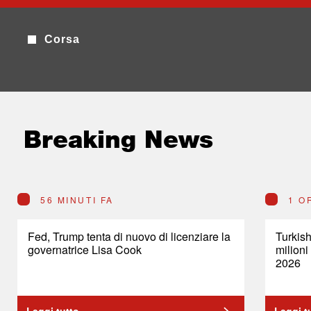
Corsa
Breaking News
56 MINUTI FA
1 O
Fed, Trump tenta di nuovo di licenziare la
Turkish
governatrice Lisa Cook
milioni
2026