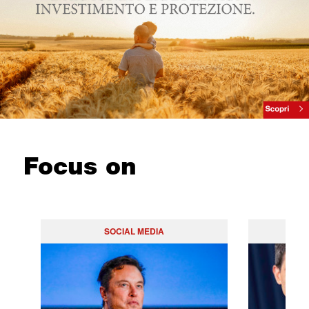
Focus on
SOCIAL MEDIA
PO