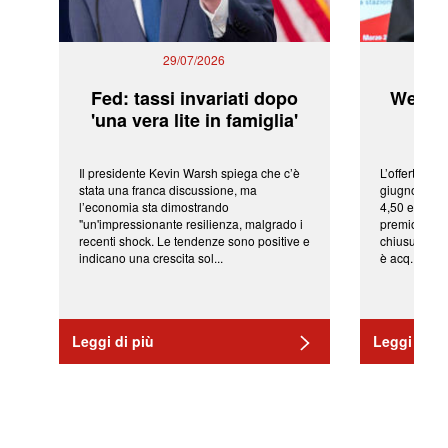
29/07/2026
Fed: tassi invariati dopo
WeBuil
'una vera lite in famiglia'
sor
Il presidente Kevin Warsh spiega che c’è
L’offerta arr
stata una franca discussione, ma
giugno da Ic
l’economia sta dimostrando
4,50 euro pe
"un'impressionante resilienza, malgrado i
premio di qu
recenti shock. Le tendenze sono positive e
chiusura del
indicano una crescita sol...
è acq...
Leggi di più
Leggi di pi