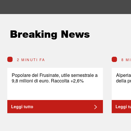
Breaking News
2 MINUTI FA
8 M
Popolare del Frusinate, utile semestrale a
Alperia
9,8 milioni di euro. Raccolta +2,6%
della p
Leggi tutto
Leggi t