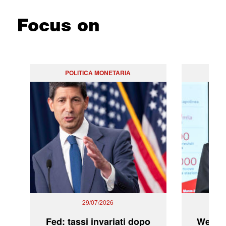
Focus on
POLITICA MONETARIA
29/07/2026
Fed: tassi invariati dopo
WeBuil