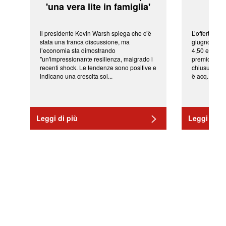
'una vera lite in famiglia'
sor
Il presidente Kevin Warsh spiega che c’è
L’offerta arr
stata una franca discussione, ma
giugno da Ic
l’economia sta dimostrando
4,50 euro pe
"un'impressionante resilienza, malgrado i
premio di qu
recenti shock. Le tendenze sono positive e
chiusura del
indicano una crescita sol...
è acq...
Leggi di più
Leggi di pi