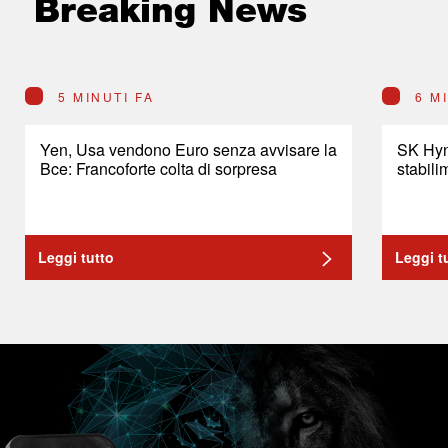
Breaking News
5 MINUTI FA
6 M
Yen, Usa vendono Euro senza avvisare la
SK Hyni
Bce: Francoforte colta di sorpresa
stabil
Leggi tutto
Leggi t