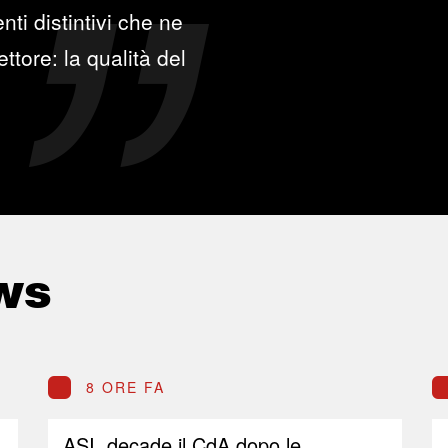
ti distintivi che ne
ttore: la qualità del
ws
8 ORE FA
ASI, decade il CdA dopo le