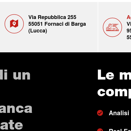
Via Repubblica 255
A
55051 Fornaci di Barga
V
(Lucca)
9
5
di un
Le m
com
Banca
Analisi
vate