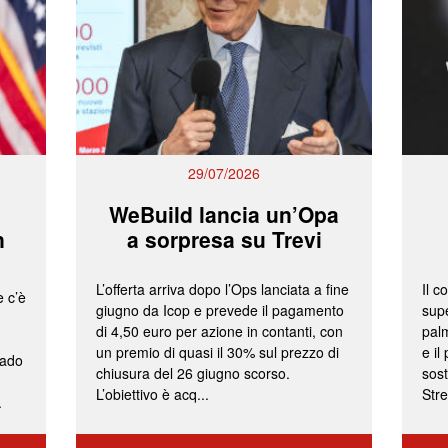
29/07/2026
WeBuild lancia un’Opa
n
a sorpresa su Trevi
L’offerta arriva dopo l’Ops lanciata a fine
Il c
e c’è
giugno da Icop e prevede il pagamento
supe
di 4,50 euro per azione in contanti, con
palm
un premio di quasi il 30% sul prezzo di
e il
rado
chiusura del 26 giugno scorso.
sost
L’obiettivo è acq...
Stre
.