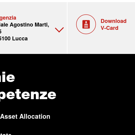
genzia
Download
iale Agostino Marti,
V-Card
5
5100 Lucca
ie
petenze
 Asset Allocation