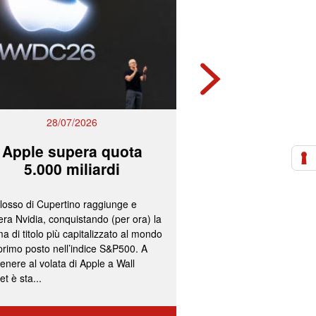
28/07/2026
27/07/2
Apple supera quota
Mps e Ban
5.000 miliardi
lavorano all
olosso di Cupertino raggiunge e
L’ipotesi più accreditata
ra Nvidia, conquistando (per ora) la
un’operazione concorda
a di titolo più capitalizzato al mondo
fissazione del concamb
 primo posto nell’indice S&P500. A
cash per gli azionisti di
enere al volata di Apple a Wall
convocazione nelle pr
et è sta...
delle assemblee straord