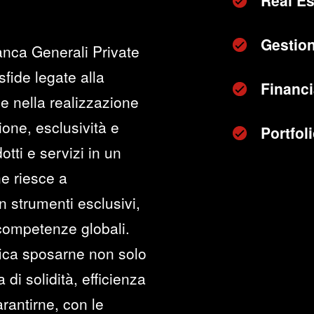
Real Es
Gestion
anca Generali Private
sfide legate alla
Financi
e nella realizzazione
zione, esclusività e
Portfo
otti e servizi in un
he riesce a
n strumenti esclusivi,
 competenze globali.
fica sposarne non solo
di solidità, efficienza
rantirne, con le