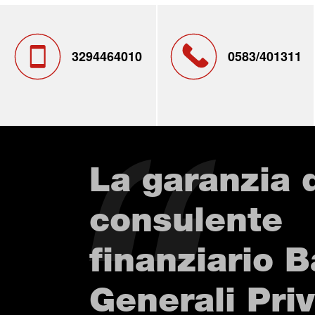
3294464010
0583/401311
La garanzia 
consulente
finanziario 
Generali Pri