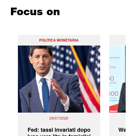
Focus on
POLITICA MONETARIA
29/07/2026
Fed: tassi invariati dopo
WeBuil