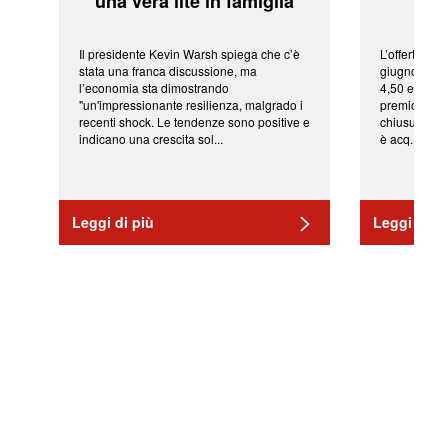
'una vera lite in famiglia'
sor
Il presidente Kevin Warsh spiega che c’è
L’offerta arr
stata una franca discussione, ma
giugno da Ic
l’economia sta dimostrando
4,50 euro pe
"un'impressionante resilienza, malgrado i
premio di qu
recenti shock. Le tendenze sono positive e
chiusura del
indicano una crescita sol...
è acq...
Leggi di più
Leggi di pi