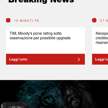
10 MINUTI FA
27 
TIM, Moody's pone rating sotto
Neosper
osservazione per possibile upgrade
credito
risana
Leggi tutto
Leggi t