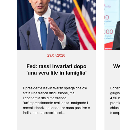
29/07/2026
Fed: tassi invariati dopo
WeBuil
'una vera lite in famiglia'
sor
Il presidente Kevin Warsh spiega che c’è
L’offerta arr
stata una franca discussione, ma
giugno da Ic
l’economia sta dimostrando
4,50 euro pe
"un'impressionante resilienza, malgrado i
premio di qu
recenti shock. Le tendenze sono positive e
chiusura del
indicano una crescita sol...
è acq...