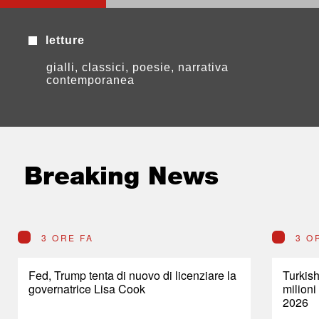
letture
gialli, classici, poesie, narrativa
contemporanea
Breaking News
3 ORE FA
3 O
Fed, Trump tenta di nuovo di licenziare la
Turkish
governatrice Lisa Cook
milioni
2026