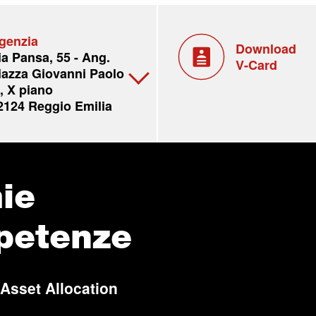
genzia
Download
ia Pansa, 55 - Ang.
V-Card
iazza Giovanni Paolo
 , X piano
2124 Reggio Emilia
ie
petenze
 Asset Allocation