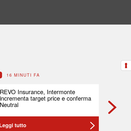
16 MINUTI FA
17 M
REVO Insurance, Intermonte
Emak, r
incrementa target price e conferma
nel pr
Neutral
Leggi tutto
Leggi t