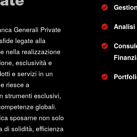
vate
Gestion
Analisi 
anca Generali Private
sfide legate alla
Consul
e nella realizzazione
Finanzia
zione, esclusività e
otti e servizi in un
Portfo
he riesce a
n strumenti esclusivi,
 competenze globali.
fica sposarne non solo
di solidità, efficienza