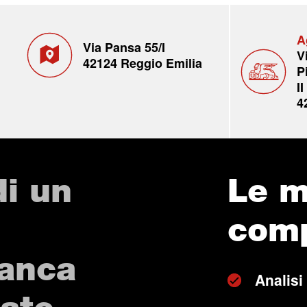
A
Via Pansa 55/I
V
42124 Reggio Emilia
P
II
4
di un
Le m
com
Banca
Analisi