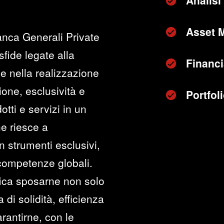
Analisi 
Asset 
anca Generali Private
sfide legate alla
Financi
e nella realizzazione
zione, esclusività e
Portfo
otti e servizi in un
he riesce a
n strumenti esclusivi,
 competenze globali.
fica sposarne non solo
di solidità, efficienza
rantirne, con le