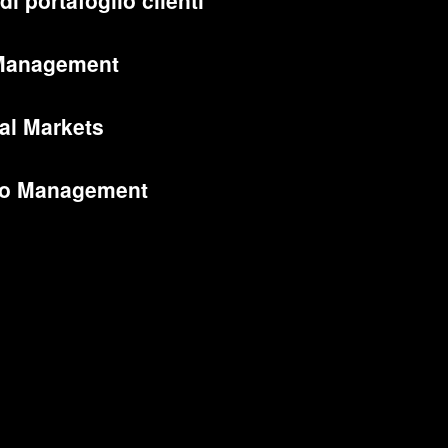
di portafoglio clienti
Management
al Markets
lio Management