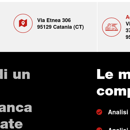
A
Via Etnea 306
V
95129 Catania (CT)
3
9
di un
Le m
com
Banca
Analisi
vate