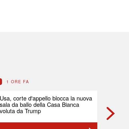
1 ORE FA
1 OR
Usa, corte d'appello blocca la nuova
Petrolio
sala da ballo della Casa Bianca
Brent p
voluta da Trump