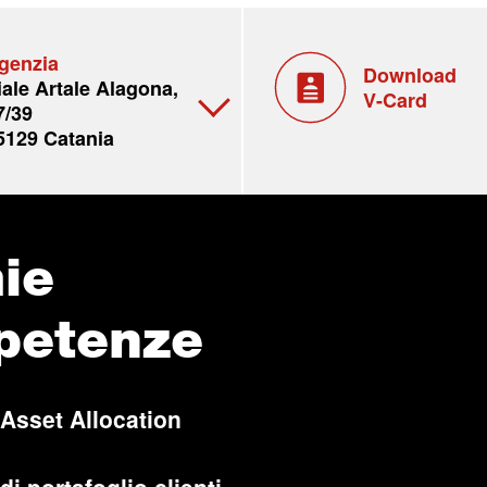
genzia
Download
iale Artale Alagona,
V-Card
7/39
5129 Catania
ie
petenze
 Asset Allocation