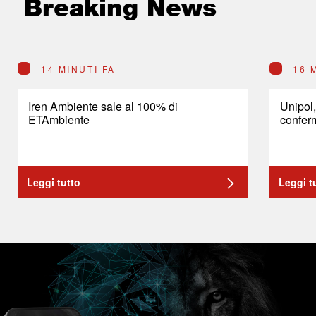
Breaking News
14 MINUTI FA
16 
Iren Ambiente sale al 100% di
Unipol,
ETAmbiente
conferm
Leggi tutto
Leggi t