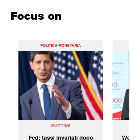
Focus on
POLITICA MONETARIA
29/07/2026
Fed: tassi invariati dopo
WeBuil