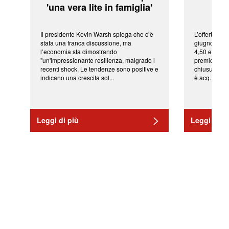
'una vera lite in famiglia'
sor
Il presidente Kevin Warsh spiega che c’è
L’offerta arr
stata una franca discussione, ma
giugno da Ic
l’economia sta dimostrando
4,50 euro pe
"un'impressionante resilienza, malgrado i
premio di qu
recenti shock. Le tendenze sono positive e
chiusura del
indicano una crescita sol...
è acq...
Leggi di più
Leggi di pi