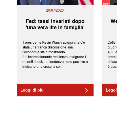
29/07/2026
Fed: tassi invariati dopo
WeBuil
'una vera lite in famiglia'
sor
Il presidente Kevin Warsh spiega che c’è
L’offerta arr
stata una franca discussione, ma
giugno da Ic
l’economia sta dimostrando
4,50 euro pe
"un'impressionante resilienza, malgrado i
premio di qu
recenti shock. Le tendenze sono positive e
chiusura del
indicano una crescita sol...
è acq...
Leggi di più
Leggi di pi