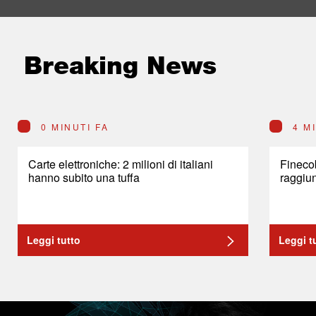
Breaking News
0 MINUTI FA
4 M
Carte elettroniche: 2 milioni di italiani
Finecob
hanno subito una tuffa
raggiun
Leggi tutto
Leggi t