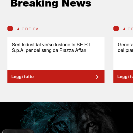
Breaking News
4 ORE FA
4 O
Seri Industrial verso fusione in SE.R.I.
General
S.p.A. per delisting da Piazza Affari
del pia
Leggi tutto
Leggi t