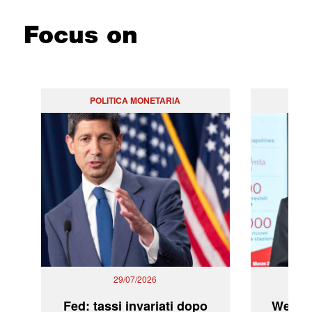
Focus on
POLITICA MONETARIA
29/07/2026
Fed: tassi invariati dopo
WeBuil