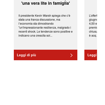
'una vera lite in famiglia'
sor
Il presidente Kevin Warsh spiega che c’è
L’offerta arr
stata una franca discussione, ma
giugno da Ic
l’economia sta dimostrando
4,50 euro pe
"un'impressionante resilienza, malgrado i
premio di qu
recenti shock. Le tendenze sono positive e
chiusura del
indicano una crescita sol...
è acq...
Leggi di più
Leggi di pi