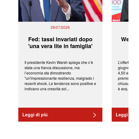
29/07/2026
Fed: tassi invariati dopo
WeBuil
'una vera lite in famiglia'
sor
Il presidente Kevin Warsh spiega che c’è
L’offerta arr
stata una franca discussione, ma
giugno da Ic
l’economia sta dimostrando
4,50 euro pe
"un'impressionante resilienza, malgrado i
premio di qu
recenti shock. Le tendenze sono positive e
chiusura del
indicano una crescita sol...
è acq...
Leggi di più
Leggi di pi