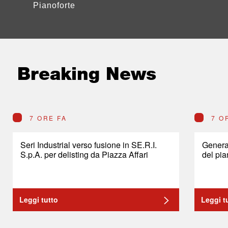
Pianoforte
Breaking News
7 ORE FA
7 O
Seri Industrial verso fusione in SE.R.I.
General
S.p.A. per delisting da Piazza Affari
del pia
Leggi tutto
Leggi t