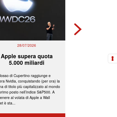
28/07/2026
27/07/2
Apple supera quota
Mps e Ban
5.000 miliardi
lavorano all
olosso di Cupertino raggiunge e
L’ipotesi più accreditata
ra Nvidia, conquistando (per ora) la
un’operazione concorda
a di titolo più capitalizzato al mondo
fissazione del concamb
 primo posto nell’indice S&P500. A
cash per gli azionisti di
enere al volata di Apple a Wall
convocazione nelle pr
et è sta...
delle assemblee straord