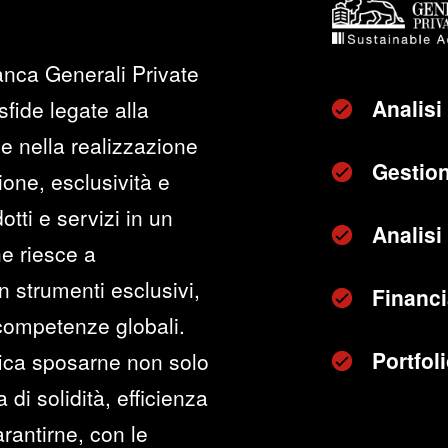
anca Generali Private
Analisi
sfide legate alla
e nella realizzazione
Gestion
zione, esclusività e
otti e servizi in un
Analisi 
he riesce a
n strumenti esclusivi,
Financi
 competenze globali.
Portfo
fica sposarne non solo
di solidità, efficienza
rantirne, con le