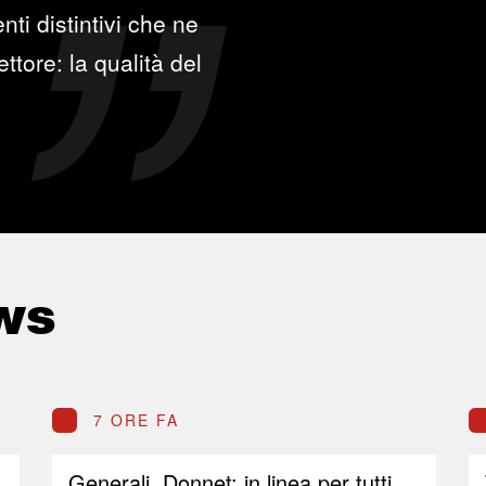
ti distintivi che ne
ttore: la qualità del
ws
7 ORE FA
Generali, Donnet: in linea per tutti