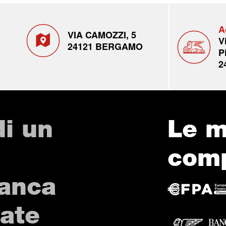
A
VIA CAMOZZI, 5
V
24121 BERGAMO
P
2
di un
Le m
com
Banca
vate