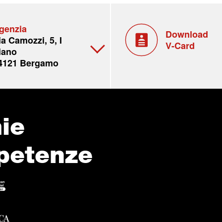
genzia
Download
ia Camozzi, 5, I
V-Card
iano
4121 Bergamo
ie
petenze