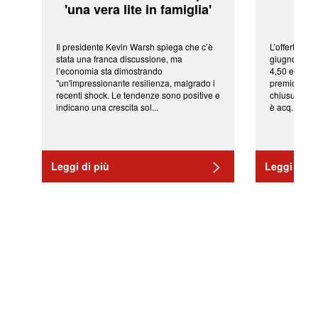
'una vera lite in famiglia'
sor
Il presidente Kevin Warsh spiega che c’è
L’offerta arr
stata una franca discussione, ma
giugno da Ic
l’economia sta dimostrando
4,50 euro pe
"un'impressionante resilienza, malgrado i
premio di qu
recenti shock. Le tendenze sono positive e
chiusura del
indicano una crescita sol...
è acq...
Leggi di più
Leggi di pi