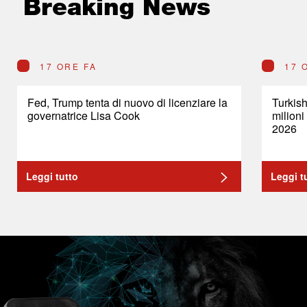
Breaking News
17 ORE FA
17 
Fed, Trump tenta di nuovo di licenziare la
Turkish
governatrice Lisa Cook
milioni
2026
Leggi tutto
Leggi t