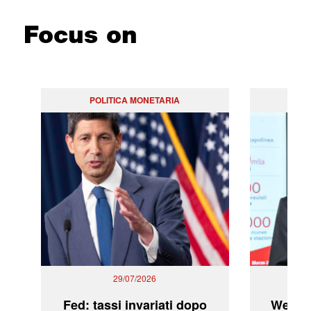
Focus on
POLITICA MONETARIA
29/07/2026
Fed: tassi invariati dopo
WeBuil