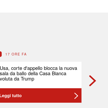
17 ORE FA
17 O
Usa, corte d'appello blocca la nuova
Petrolio
sala da ballo della Casa Bianca
Brent p
voluta da Trump
Leggi tutto
Leggi t