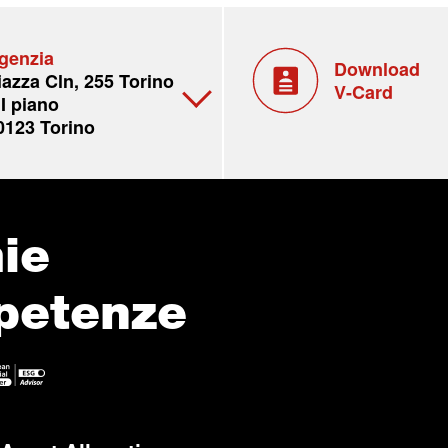
genzia
Download
iazza Cln, 255 Torino
V-Card
II piano
0123 Torino
ie
petenze