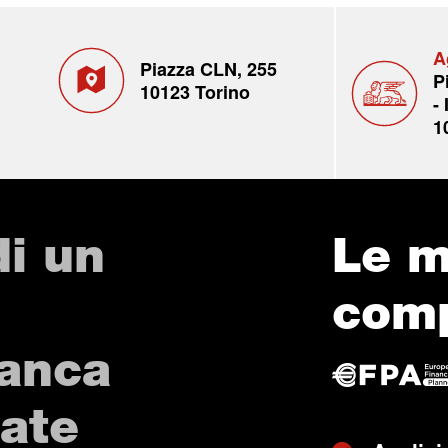
A
Piazza CLN, 255
P
10123 Torino
- 
1
di un
Le m
com
Banca
vate