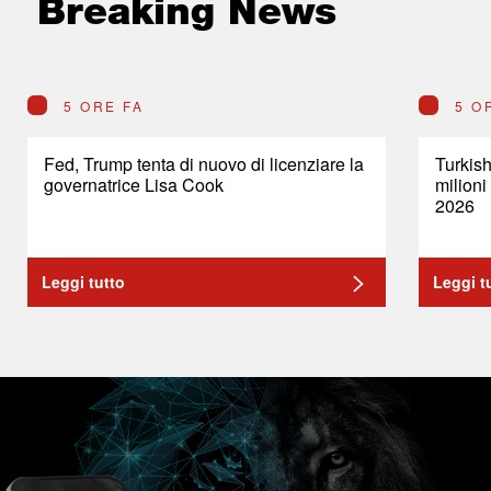
Breaking News
5 ORE FA
5 O
Fed, Trump tenta di nuovo di licenziare la
Turkish
governatrice Lisa Cook
milioni
2026
Leggi tutto
Leggi t