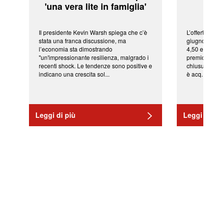
'una vera lite in famiglia'
sor
Il presidente Kevin Warsh spiega che c’è
L’offerta arr
stata una franca discussione, ma
giugno da Ic
l’economia sta dimostrando
4,50 euro pe
"un'impressionante resilienza, malgrado i
premio di qu
recenti shock. Le tendenze sono positive e
chiusura del
indicano una crescita sol...
è acq...
Leggi di più
Leggi di pi