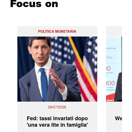
Focus on
POLITICA MONETARIA
29/07/2026
Fed: tassi invariati dopo
WeBuil
'una vera lite in famiglia'
sor