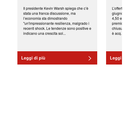
Il presidente Kevin Warsh spiega che c’è
L’offerta arr
stata una franca discussione, ma
giugno da Ic
l’economia sta dimostrando
4,50 euro pe
"un'impressionante resilienza, malgrado i
premio di qu
recenti shock. Le tendenze sono positive e
chiusura del
indicano una crescita sol...
è acq...
Leggi di più
Leggi di pi