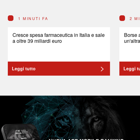
1 MINUTI FA
2 M
Cresce spesa farmaceutica in Italia e sale
Borse a
a oltre 39 miliardi euro
un'altr
Leggi tutto
Leggi t