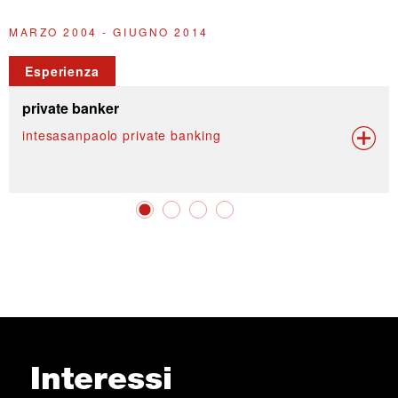
MARZO 2004 - GIUGNO 2014
2
Esperienza
private banker
intesasanpaolo private banking
Interessi