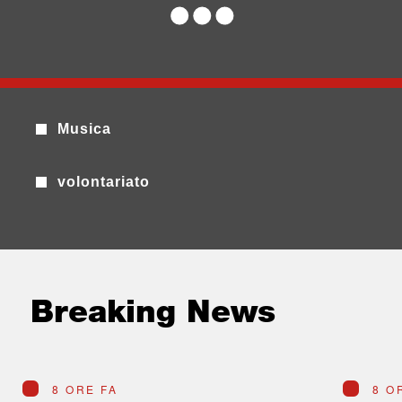
Musica
volontariato
Breaking News
8 ORE FA
8 O