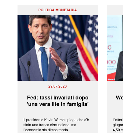
POLITICA MONETARIA
29/07/2026
Fed: tassi invariati dopo
WeBuil
'una vera lite in famiglia'
sor
Il presidente Kevin Warsh spiega che c’è
L’offerta arr
stata una franca discussione, ma
giugno da Ic
l’economia sta dimostrando
4,50 euro pe