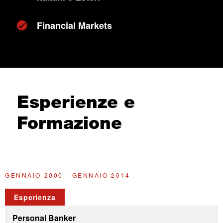
Financial Markets
Esperienze e
Formazione
GENNAIO 2000 - GENNAIO 2014
F
Esperienza
Personal Banker