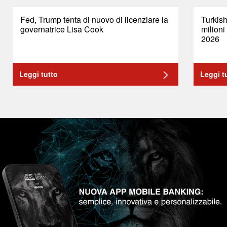
Fed, Trump tenta di nuovo di licenziare la
Turkish
governatrice Lisa Cook
milioni
2026
Leggi tutto
Leggi t