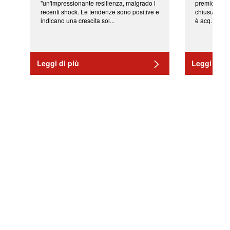
"un'impressionante resilienza, malgrado i
premio di qu
recenti shock. Le tendenze sono positive e
chiusura del
indicano una crescita sol...
è acq...
Leggi di più
Leggi di pi