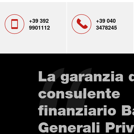
+39 392
+39 040
9901112
3478245
La garanzia 
consulente
finanziario 
Generali Pri