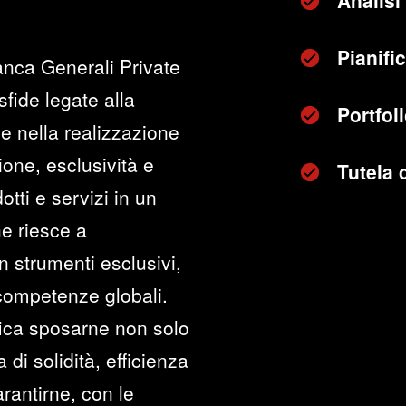
Analisi 
Pianifi
anca Generali Private
sfide legate alla
Portfo
e nella realizzazione
zione, esclusività e
Tutela 
otti e servizi in un
he riesce a
n strumenti esclusivi,
 competenze globali.
fica sposarne non solo
di solidità, efficienza
rantirne, con le