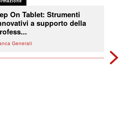
ormazione
ep On Tablet: Strumenti
nnovativi a supporto della
rofess...
anca Generali
2013
Formazio
Ivass 
Banca Ge