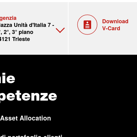
genzia
Download
iazza Unità d'Italia 7 -
V-Card
°, 2°, 3° piano
4121 Trieste
ie
petenze
 Asset Allocation