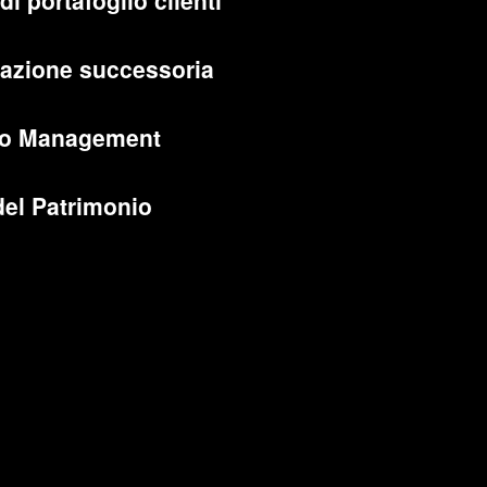
di portafoglio clienti
cazione successoria
lio Management
del Patrimonio