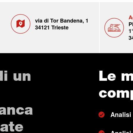
A
via di Tor Bandena, 1
P
34121 Trieste
1
3
di un
Le m
com
Banca
Analisi
vate