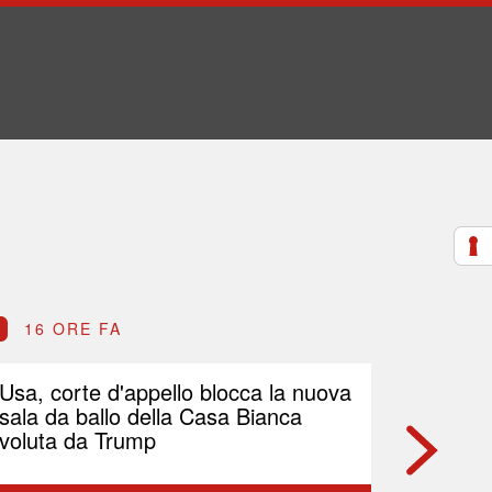
16 ORE FA
16 O
Usa, corte d'appello blocca la nuova
Petrolio
sala da ballo della Casa Bianca
Brent p
voluta da Trump