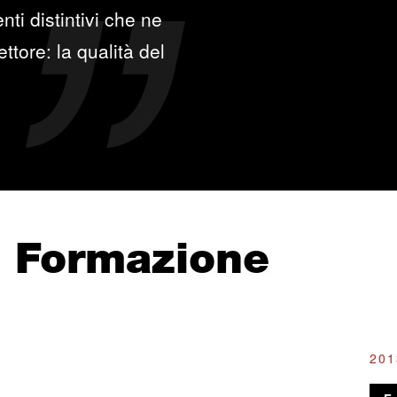
ti distintivi che ne
ttore: la qualità del
e Formazione
201