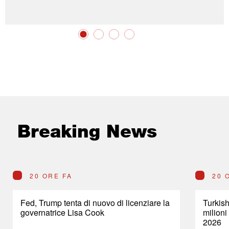
Breaking News
20 ORE FA
20 
Fed, Trump tenta di nuovo di licenziare la
Turkish
governatrice Lisa Cook
milioni
2026