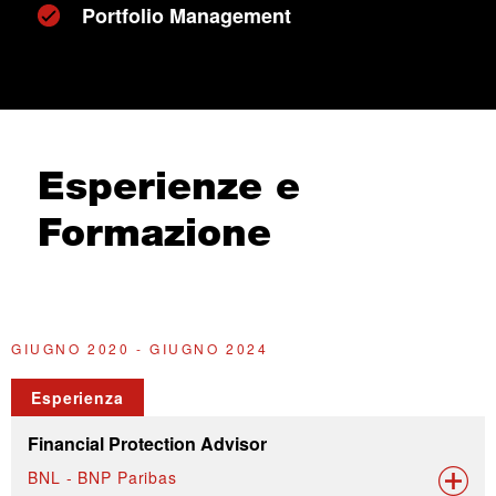
Portfolio Management
Esperienze e
Formazione
GIUGNO 2020 - GIUGNO 2024
A
Esperienza
Financial Protection Advisor
BNL - BNP Paribas