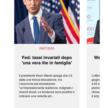
29/07/2026
Fed: tassi invariati dopo
WeBuil
'una vera lite in famiglia'
sor
Il presidente Kevin Warsh spiega che c’è
L’offerta arr
stata una franca discussione, ma
giugno da Ic
l’economia sta dimostrando
4,50 euro pe
"un'impressionante resilienza, malgrado i
premio di qu
recenti shock. Le tendenze sono positive e
chiusura del
indicano una crescita sol...
è acq...