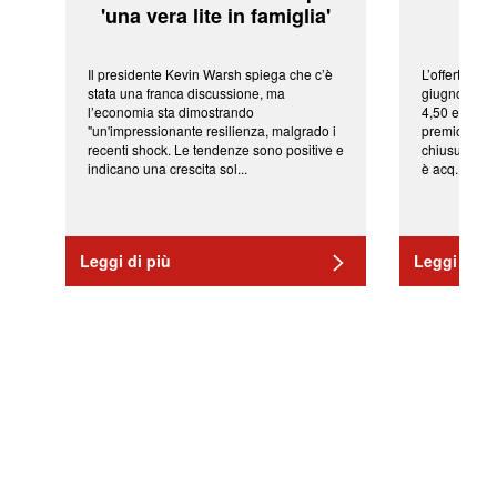
'una vera lite in famiglia'
sor
Il presidente Kevin Warsh spiega che c’è
L’offerta arr
stata una franca discussione, ma
giugno da Ic
l’economia sta dimostrando
4,50 euro pe
"un'impressionante resilienza, malgrado i
premio di qu
recenti shock. Le tendenze sono positive e
chiusura del
indicano una crescita sol...
è acq...
Leggi di più
Leggi di pi