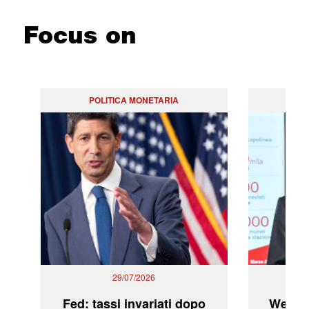
Focus on
POLITICA MONETARIA
29/07/2026
Fed: tassi invariati dopo
WeBuil