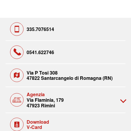
335.7076514
0541.622746
Via P Tosi 308
47822 Santarcangelo di Romagna (RN)
Agenzia
Via Flaminia, 179
47923 Rimini
Download
V-Card