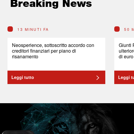
Breaking News
13 MINUTI FA
50 
Neosperience, sottoscritto accordo con
Giunti
creditori finanziari per piano di
ulterio
risanamento
di euro
Leggi tutto
Leggi t