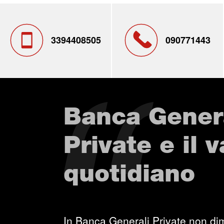
3394408505
090771443
Banca Gener
Private e il 
quotidiano
In Banca Generali Private non dim