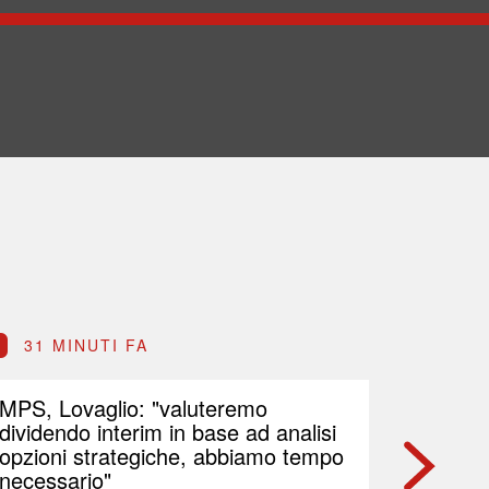
31 MINUTI FA
54 M
MPS, Lovaglio: "valuteremo
Stangat
dividendo interim in base ad analisi
tra luc
opzioni strategiche, abbiamo tempo
necessario"