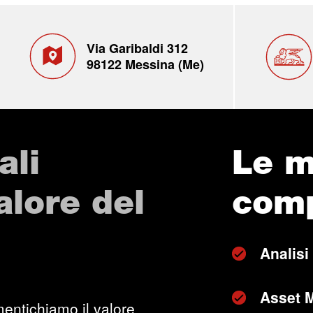
Via Garibaldi 312
98122 Messina (Me)
ali
Le m
valore del
com
Analisi
Asset 
entichiamo il valore