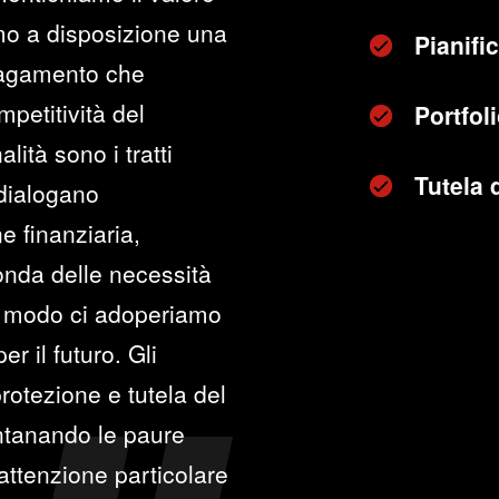
mo a disposizione una
Pianifi
 pagamento che
petitività del
Portfo
lità sono i tratti
Tutela 
 dialogano
e finanziaria,
conda delle necessità
sso modo ci adoperiamo
r il futuro. Gli
protezione e tutela del
ontanando le paure
'attenzione particolare