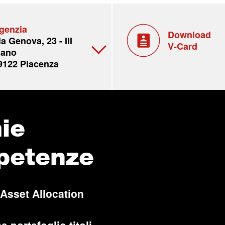
genzia
Download
ia Genova, 23 - III
V-Card
iano
9122 Piacenza
ie
petenze
 Asset Allocation