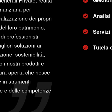
Gestion
nerali Private, realtà
inanziaria per
Analisi 
alizzazione dei propri
 del loro patrimonio.
Servizi
di professionisti
gliori soluzioni ai
Tutela 
ione, sostenibilità,
 i nostri prodotti e
tura aperta che riesce
e in strumenti
gie e delle competenze