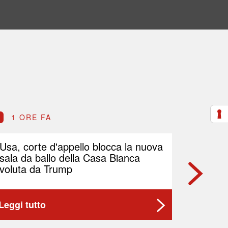
1 ORE FA
2 OR
Usa, corte d'appello blocca la nuova
Petrolio
sala da ballo della Casa Bianca
Brent p
voluta da Trump
Leggi tutto
Leggi t