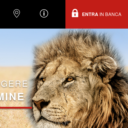
ENTRA
IN BANCA
O
DOVE TROVARCI
INFORMAZIONI
GGERE
MINE