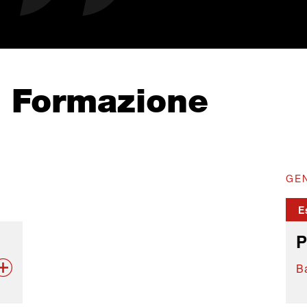
e Formazione
GEN
E
P
B