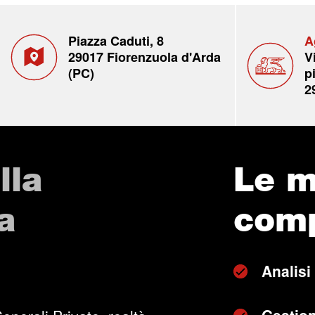
Piazza Caduti, 8
A
29017 Fiorenzuola d'Arda
V
(PC)
p
2
lla
Le m
a
com
Analisi