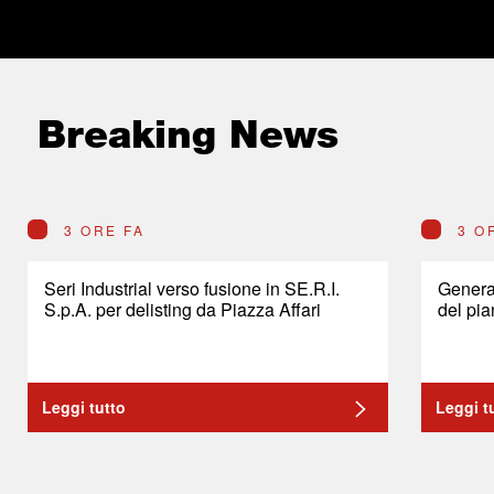
Breaking News
3 ORE FA
3 O
Seri Industrial verso fusione in SE.R.I.
General
S.p.A. per delisting da Piazza Affari
del pia
Leggi tutto
Leggi t