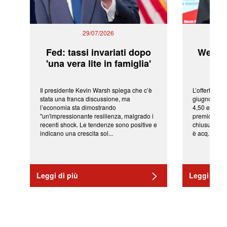
29/07/2026
Fed: tassi invariati dopo
WeBuil
'una vera lite in famiglia'
sor
Il presidente Kevin Warsh spiega che c’è
L’offerta arr
stata una franca discussione, ma
giugno da Ic
l’economia sta dimostrando
4,50 euro pe
"un'impressionante resilienza, malgrado i
premio di qu
recenti shock. Le tendenze sono positive e
chiusura del
indicano una crescita sol...
è acq...
Leggi di più
Leggi di pi