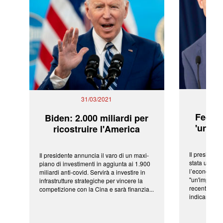
31/03/2021
Fed: t
Biden: 2.000 miliardi per
'una ve
ricostruire l'America
Il president
Il presidente annuncia il varo di un maxi-
stata una fr
piano di investimenti in aggiunta ai 1.900
l’economia 
miliardi anti-covid. Servirà a investire in
"un'impressi
infrastrutture strategiche per vincere la
recenti shoc
competizione con la Cina e sarà finanzia...
indicano una 