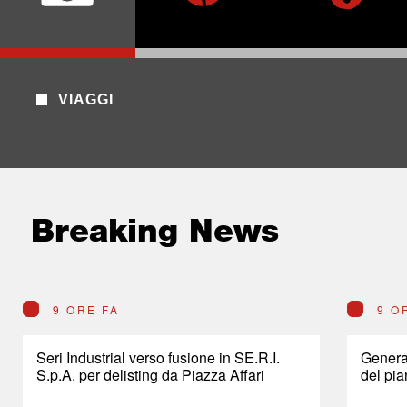
VIAGGI
Breaking News
9 ORE FA
9 O
Seri Industrial verso fusione in SE.R.I.
General
S.p.A. per delisting da Piazza Affari
del pia