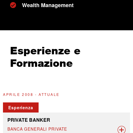
Wealth Management
Esperienze e
Formazione
APRILE 2008 - ATTUALE
A
Esperienza
PRIVATE BANKER
BANCA GENERALI PRIVATE