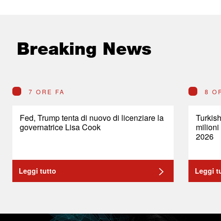
Breaking News
7 ORE FA
8 O
Fed, Trump tenta di nuovo di licenziare la
Turkish
governatrice Lisa Cook
milioni
2026
Leggi tutto
Leggi t