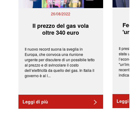
26/08/2022
Fed: t
Il prezzo del gas vola
'una ve
oltre 340 euro
Il president
Il nuovo record suona la sveglia in
stata una fr
Europa, che convoca una riunione
l’economia 
urgente per discutere di un possibile tetto
"un'impressi
al prezzo e di svincolare il costo
recenti shoc
dell’elettricità da quello del gas. In Italia il
indicano una 
governo è al l...
Leggi di pi
Leggi di più