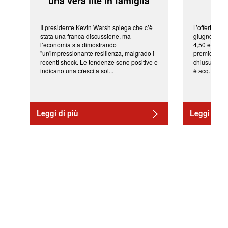
'una vera lite in famiglia'
sor
Il presidente Kevin Warsh spiega che c’è
L’offerta arr
stata una franca discussione, ma
giugno da Ic
l’economia sta dimostrando
4,50 euro pe
"un'impressionante resilienza, malgrado i
premio di qu
recenti shock. Le tendenze sono positive e
chiusura del
indicano una crescita sol...
è acq...
Leggi di più
Leggi di pi