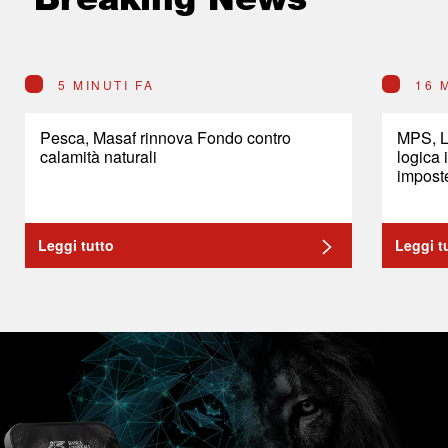
5 MINUTI FA
16 
Pesca, Masaf rinnova Fondo contro
MPS, L
calamità naturali
logica 
imposte
Leggi tutto
Leggi t