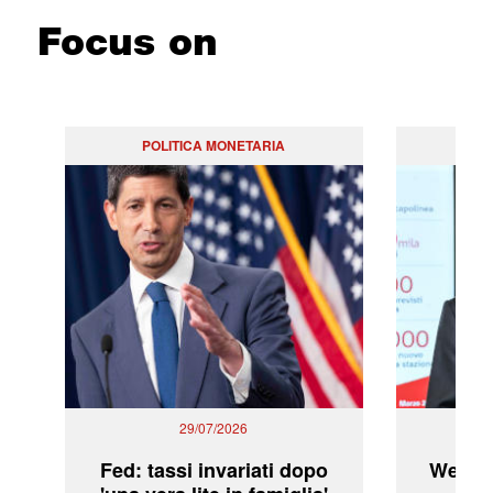
Focus on
POLITICA MONETARIA
29/07/2026
Fed: tassi invariati dopo
WeBuil