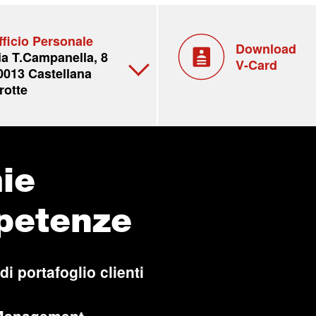
fficio Personale
Download
ia T.Campanella, 8
V-Card
0013 Castellana
rotte
ie
petenze
di portafoglio clienti