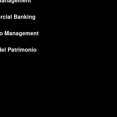
Management
cial Banking
lio Management
del Patrimonio