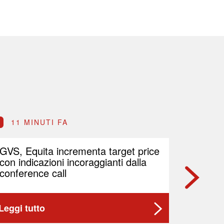
11 MINUTI FA
14 M
GVS, Equita incrementa target price
Entera,
con indicazioni incoraggianti dalla
relator
conference call
sistema 
Leggi tutto
Leggi t