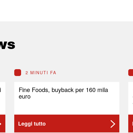
ws
2 MINUTI FA
i
Fine Foods, buyback per 160 mila
euro
Leggi tutto