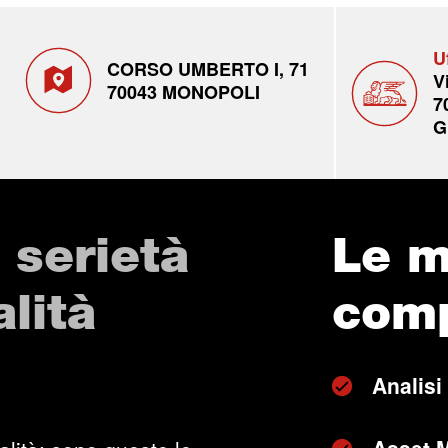
U
CORSO UMBERTO I, 71
V
70043 MONOPOLI
7
G
 serietà
Le m
lità
com
Analisi 