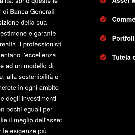
Asset 
alità: sono queste le
r di Banca Generali
Commer
sizione della sua
 testimone e garante
Portfo
realtà. I professionisti
sentano l'eccellenza
Tutela 
ie ad un modello di
, alla sostenibilità e
oncrete in ogni ambito
ne degli investimenti
n pochi eguali per
lie il meglio dell'asset
 le esigenze più