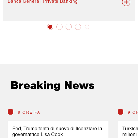
Banca Generali Private Banking
Breaking News
8 ORE FA
9 O
Fed, Trump tenta di nuovo di licenziare la
Turkish
governatrice Lisa Cook
milioni