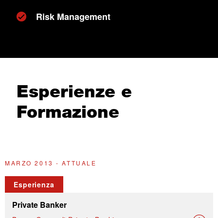
Risk Management
Esperienze e
Formazione
MARZO 2013 - ATTUALE
2
Esperienza
Private Banker