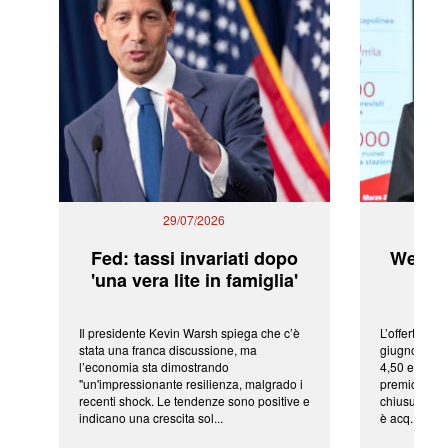
29/07/2026
Fed: tassi invariati dopo
WeBuil
'una vera lite in famiglia'
sor
Il presidente Kevin Warsh spiega che c’è
L’offerta arr
stata una franca discussione, ma
giugno da Ic
l’economia sta dimostrando
4,50 euro pe
"un'impressionante resilienza, malgrado i
premio di qu
recenti shock. Le tendenze sono positive e
chiusura del
indicano una crescita sol...
è acq...