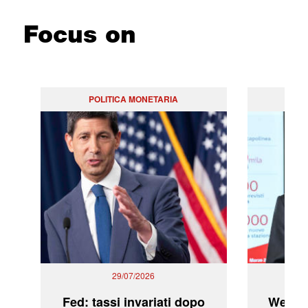
Focus on
POLITICA MONETARIA
29/07/2026
Fed: tassi invariati dopo
WeBuil