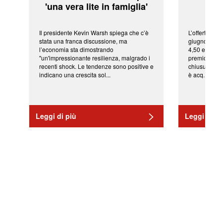
'una vera lite in famiglia'
sor
Il presidente Kevin Warsh spiega che c’è
L’offerta arr
stata una franca discussione, ma
giugno da Ic
l’economia sta dimostrando
4,50 euro pe
"un'impressionante resilienza, malgrado i
premio di qu
recenti shock. Le tendenze sono positive e
chiusura del
indicano una crescita sol...
è acq...
Leggi di più
Leggi di pi