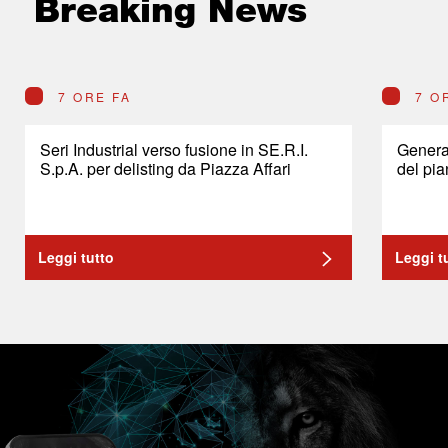
Breaking News
7 ORE FA
7 O
Seri Industrial verso fusione in SE.R.I.
General
S.p.A. per delisting da Piazza Affari
del pia
Leggi tutto
Leggi t