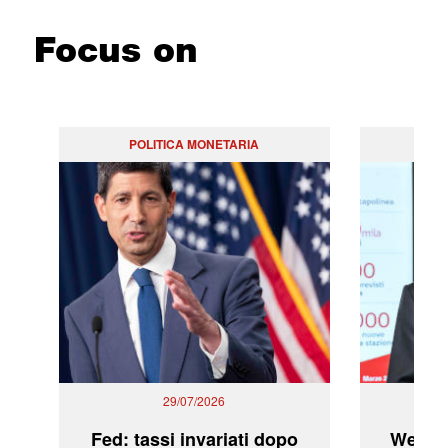
Focus on
POLITICA MONETARIA
29/07/2026
Fed: tassi invariati dopo
WeBuil