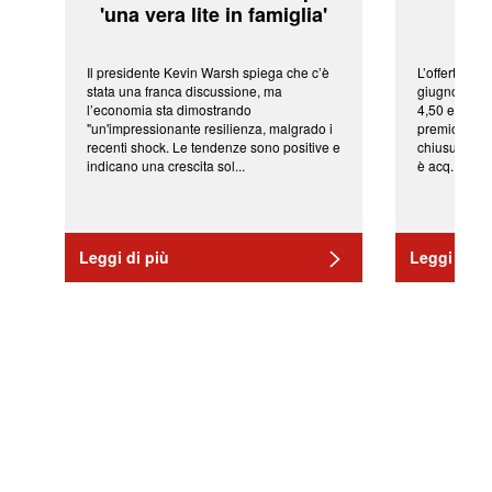
'una vera lite in famiglia'
sor
Il presidente Kevin Warsh spiega che c’è
L’offerta arr
stata una franca discussione, ma
giugno da Ic
l’economia sta dimostrando
4,50 euro pe
"un'impressionante resilienza, malgrado i
premio di qu
recenti shock. Le tendenze sono positive e
chiusura del
indicano una crescita sol...
è acq...
Leggi di più
Leggi di pi