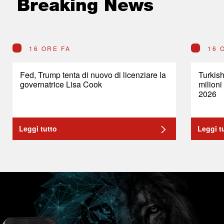
Breaking News
16 ORE FA
16 
Fed, Trump tenta di nuovo di licenziare la
Turkish
governatrice Lisa Cook
milioni
2026
Leggi tutto
Leggi t