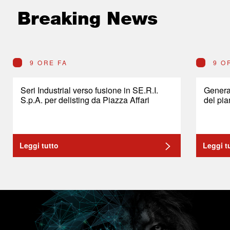
Breaking News
9 ORE FA
9 O
Seri Industrial verso fusione in SE.R.I.
General
S.p.A. per delisting da Piazza Affari
del pia
Leggi tutto
Leggi t