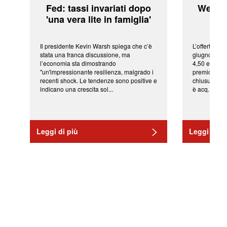
Fed: tassi invariati dopo
WeBuil
'una vera lite in famiglia'
sor
Il presidente Kevin Warsh spiega che c’è
L’offerta arr
stata una franca discussione, ma
giugno da Ic
l’economia sta dimostrando
4,50 euro pe
"un'impressionante resilienza, malgrado i
premio di qu
recenti shock. Le tendenze sono positive e
chiusura del
indicano una crescita sol...
è acq...
Leggi di più
Leggi di pi