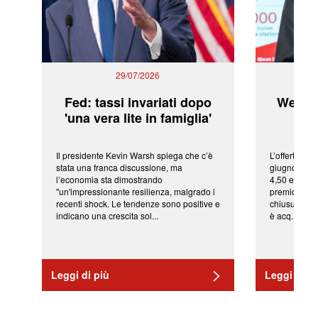
29/07/2026
Fed: tassi invariati dopo
WeBuil
'una vera lite in famiglia'
sor
Il presidente Kevin Warsh spiega che c’è
L’offerta arr
stata una franca discussione, ma
giugno da Ic
l’economia sta dimostrando
4,50 euro pe
"un'impressionante resilienza, malgrado i
premio di qu
recenti shock. Le tendenze sono positive e
chiusura del
indicano una crescita sol...
è acq...
Leggi di più
Leggi di pi