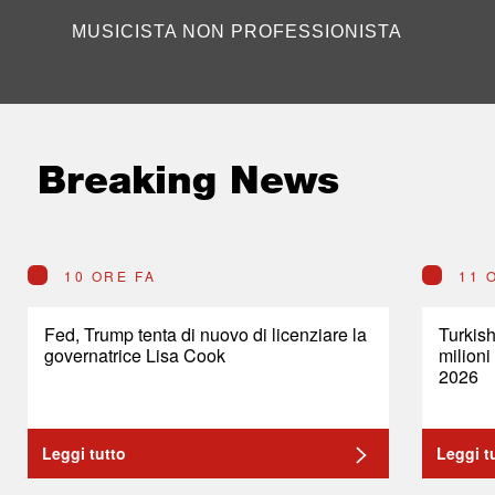
MUSICISTA NON PROFESSIONISTA
Breaking News
10 ORE FA
11 
Fed, Trump tenta di nuovo di licenziare la
Turkish
governatrice Lisa Cook
milioni
2026
Leggi tutto
Leggi t