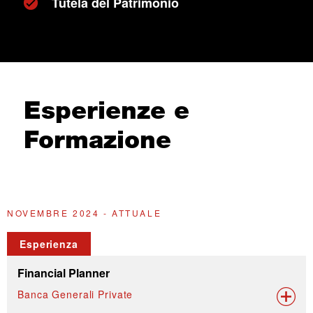
Tutela del Patrimonio
Esperienze e
Formazione
NOVEMBRE 2024 - ATTUALE
2
Esperienza
Financial Planner
Banca Generali Private