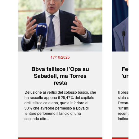
17/10/2025
Bbva fallisce l’Opa su
Fed: t
Sabadell, ma Torres
'una ve
resta
Delusione ai vertici del colosso basco, che
Il president
ha raccolto appena il 25,47% del capitale
stata una fr
dell’istituto catalano, quota inferiore al
l’economia 
30% che avrebbe permesso a Bbva di
"un'impressi
tentare perlomeno il lancio di una
recenti shoc
seconda offe...
indicano una 