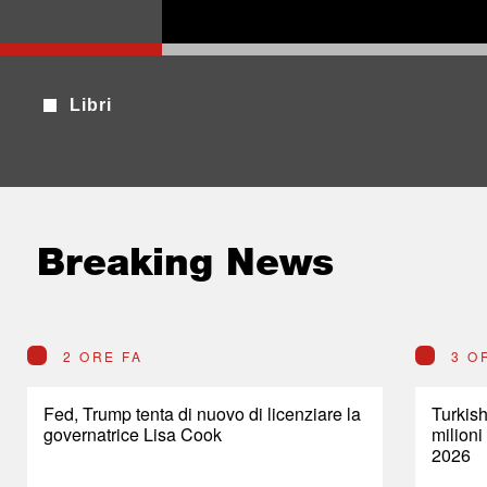
Libri
Breaking News
2 ORE FA
3 O
Fed, Trump tenta di nuovo di licenziare la
Turkish
governatrice Lisa Cook
milioni
2026