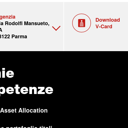
genzia
Download
ia Rodolfi Mansueto,
V-Card
A
3122 Parma
ie
petenze
 Asset Allocation