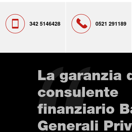
342 5146428
0521 291189
La garanzia 
consulente
finanziario 
Generali Pri