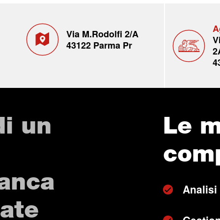
A
Via M.Rodolfi 2/A
V
43122 Parma Pr
2
4
di un
Le m
com
Banca
Analisi
vate