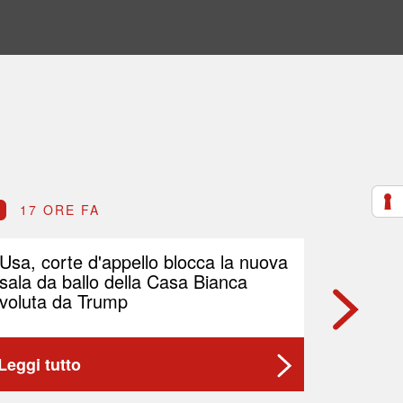
17 ORE FA
17 O
Usa, corte d'appello blocca la nuova
Petrolio
sala da ballo della Casa Bianca
Brent p
voluta da Trump
Leggi tutto
Leggi t