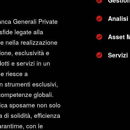
Gestion
Analisi 
anca Generali Private
sfide legate alla
Asset 
e nella realizzazione
zione, esclusività e
Servizi
otti e servizi in un
he riesce a
n strumenti esclusivi,
 competenze globali.
fica sposarne non solo
di solidità, efficienza
rantirne, con le