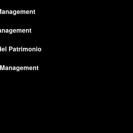
Management
anagement
del Patrimonio
 Management