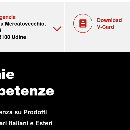
genzia
Download
ia Mercatovecchio,
V-Card
3
3100 Udine
ie
petenze
enza su Prodotti
ri Italiani e Esteri