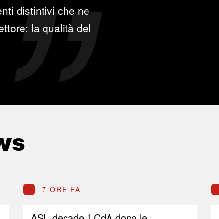
ti distintivi che ne
ttore: la qualità del
ws
7 ORE FA
ASI, decade il CdA dopo le