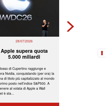
28/07/2026
27/07/2
Apple supera quota
Mps e Ban
5.000 miliardi
lavorano all
olosso di Cupertino raggiunge e
L’ipotesi più accreditata
ra Nvidia, conquistando (per ora) la
un’operazione concorda
a di titolo più capitalizzato al mondo
fissazione del concamb
 primo posto nell’indice S&P500. A
cash per gli azionisti di
enere al volata di Apple a Wall
convocazione nelle pr
et è sta...
delle assemblee straord