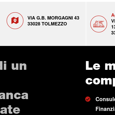
A
VIA G.B. MORGAGNI 43
V
33028 TOLMEZZO
1
3
di un
Le m
com
Banca
Consul
vate
Finanzia