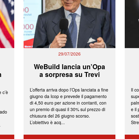
29/07/2026
WeBuild lancia un’Opa
n
a sorpresa su Trevi
L’offerta arriva dopo l’Ops lanciata a fine
Il c
e c’è
giugno da Icop e prevede il pagamento
supe
di 4,50 euro per azione in contanti, con
palm
un premio di quasi il 30% sul prezzo di
e il
rado
chiusura del 26 giugno scorso.
sost
L’obiettivo è acq...
Stre
.