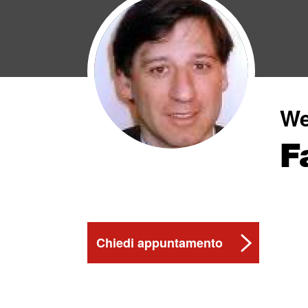
We
F
Chiedi appuntamento