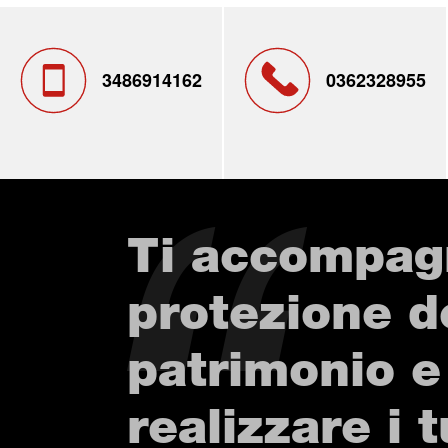
3486914162
0362328955
Ti accompag
protezione d
patrimonio e
realizzare i t