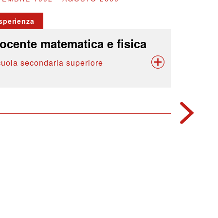
sperienza
ocente matematica e fisica
cuola secondaria superiore
1991
Formazio
laurea
università