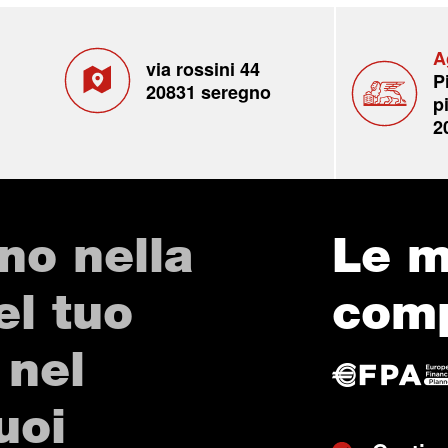
A
via rossini 44
P
20831 seregno
p
2
no nella
Le m
el tuo
com
 nel
uoi