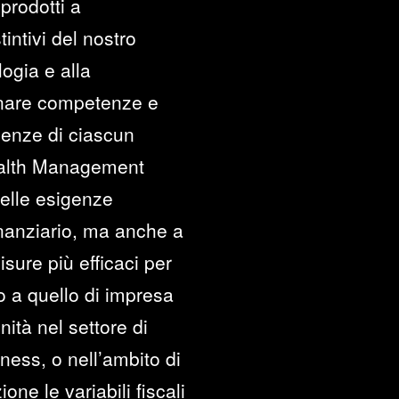
prodotti a
intivi del nostro
logia e alla
cinare competenze e
genze di ciascun
Wealth Management
delle esigenze
inanziario, ma anche a
sure più efficaci per
 o a quello di impresa
ità nel settore di
iness, o nell’ambito di
one le variabili fiscali