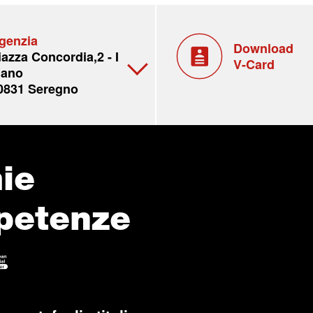
genzia
Download
iazza Concordia,2 - I
V-Card
iano
0831 Seregno
ie
petenze