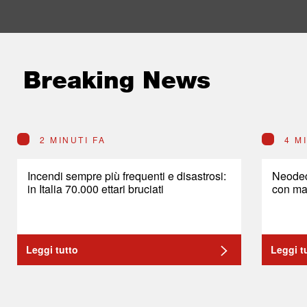
Breaking News
2 MINUTI FA
4 M
Incendi sempre più frequenti e disastrosi:
Neodeco
in Italia 70.000 ettari bruciati
con mar
Leggi tutto
Leggi t