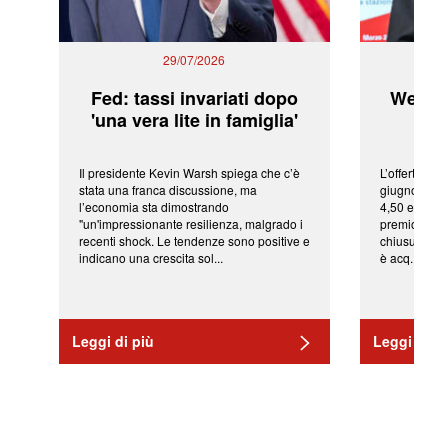
29/07/2026
Fed: tassi invariati dopo
WeBuil
'una vera lite in famiglia'
sor
Il presidente Kevin Warsh spiega che c’è
L’offerta arr
stata una franca discussione, ma
giugno da Ic
l’economia sta dimostrando
4,50 euro pe
"un'impressionante resilienza, malgrado i
premio di qu
recenti shock. Le tendenze sono positive e
chiusura del
indicano una crescita sol...
è acq...
Leggi di più
Leggi di pi